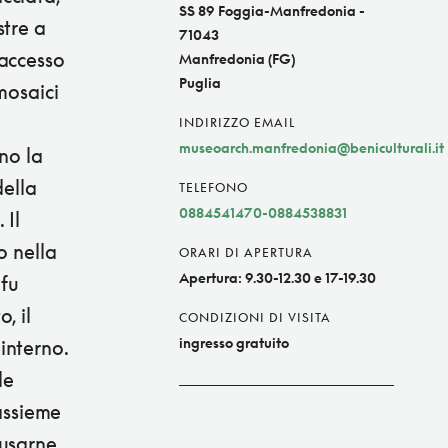
SS 89 Foggia-Manfredonia -
stre a
71043
 accesso
Manfredonia (FG)
Puglia
mosaici
INDIRIZZO EMAIL
museoarch.manfredonia@beniculturali.it
ono la
della
TELEFONO
0884541470-0884538831
 Il
o nella
ORARI DI APERTURA
Apertura: 9.30-12.30 e 17-19.30
 fu
, il
CONDIZIONI DI VISITA
ingresso gratuito
interno.
le
 assieme
ausarne