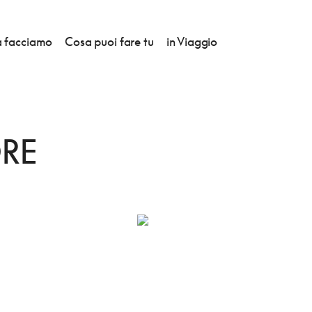
 facciamo
Cosa puoi fare tu
in Viaggio
E DI SIPONTO
ORE