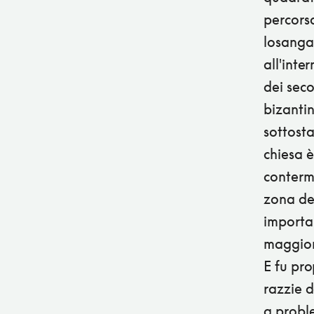
percors
losanga
all'inte
dei seco
bizantin
sottosta
chiesa è
contermi
zona de
importan
maggior
E fu pro
razzie d
a probl