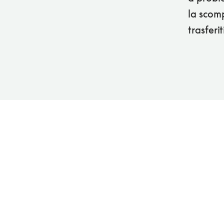
la scomp
trasferi