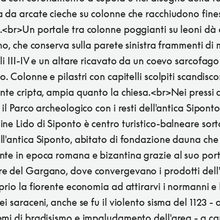
a da arcate cieche su colonne che racchiudono fine
.<br>Un portale tra colonne poggianti su leoni dà
rno, che conserva sulla parete sinistra frammenti di 
li III-IV e un altare ricavato da un coevo sarcofago
o. Colonne e pilastri con capitelli scolpiti scandisc
nte cripta, ampia quanto la chiesa.<br>Nei pressi 
 il Parco archeologico con i resti dell'antica Siponto.
ne Lido di Siponto è centro turistico-balneare sort
ll'antica Siponto, abitato di fondazione dauna che
te in epoca romana e bizantina grazie al suo porto
e del Gargano, dove convergevano i prodotti dell'
prio la fiorente economia ad attirarvi i normanni e 
ei saraceni, anche se fu il violento sisma del 1123 -
emi di bradisismo e impaludamento dell'area - a c