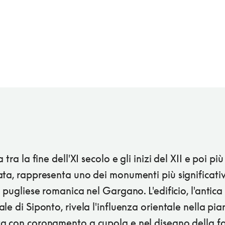
 tra la fine dell'XI secolo e gli inizi del XII e poi più
ta, rappresenta uno dei monumenti più significativ
e pugliese romanica nel Gargano. L'edificio, l'antica
le di Siponto, rivela l'influenza orientale nella pia
a con coronamento a cupola e nel disegno della fa