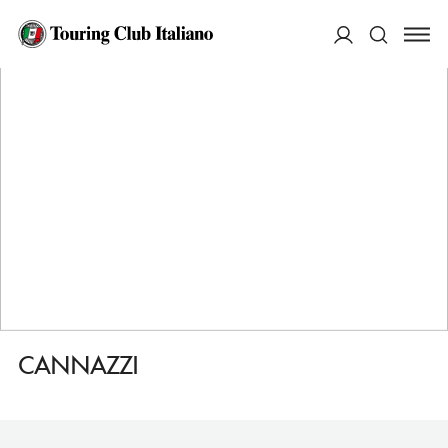
HOME
DESTINAZIONI
MAMMOLA
DORMIRE
CANNAZZI
ACCEDI
Cerca
CANNAZZI