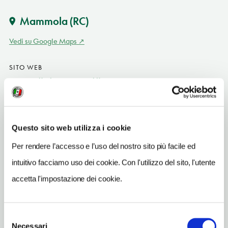
Mammola
(RC)
Vedi su Google Maps
SITO WEB
www.agriturismocannazzi.it
INDIRIZZO EMAIL
agcannazzi@virgilio.it
Questo sito web utilizza i cookie
TELEFONO
Per rendere l’accesso e l’uso del nostro sito più facile ed
0964418023-3387337229
intuitivo facciamo uso dei cookie. Con l'utilizzo del sito, l'utente
NUMERO CAMERE
accetta l'impostazione dei cookie.
3
NUMERO APPARTAMENTI
2
Selezione
Necessari
del