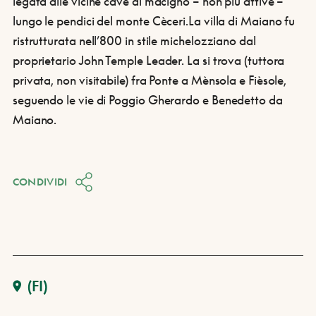
legata alle vicine cave di macigno – non più attive –
lungo le pendici del monte Cèceri.
La villa di Maiano fu
ristrutturata nell’800 in stile michelozziano dal
proprietario John Temple Leader. La si trova (tuttora
privata, non visitabile) fra Ponte a Mènsola e Fièsole,
seguendo le vie di Poggio Gherardo e Benedetto da
Maiano.
CONDIVIDI
(FI)