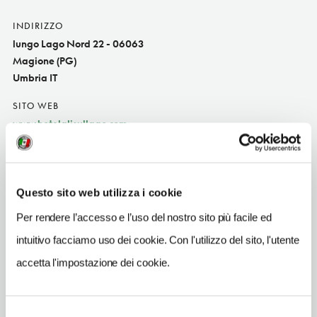
INDIRIZZO
lungo Lago Nord 22 - 06063
Magione (PG)
Umbria IT
SITO WEB
www.hotelalisullago.com
INDIRIZZO EMAIL
info@alilago.it
Questo sito web utilizza i cookie
TELEFONO
0758479248
Per rendere l’accesso e l’uso del nostro sito più facile ed
intuitivo facciamo uso dei cookie. Con l'utilizzo del sito, l'utente
NUMERO CAMERE
45
accetta l'impostazione dei cookie.
ORARI DI APERTURA
Chiusura: gennaio chiuso, febbraio chiuso, marzo chiuso,
Selezione