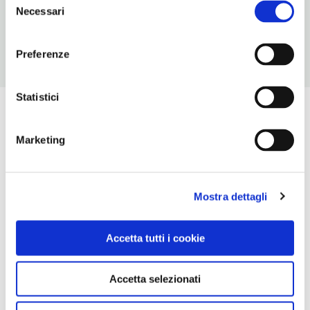
novembre chiuso, dicembre chiuso
Necessari
del
consenso
Preferenze
Statistici
Marketing
Mostra dettagli
Accetta tutti i cookie
Accetta selezionati