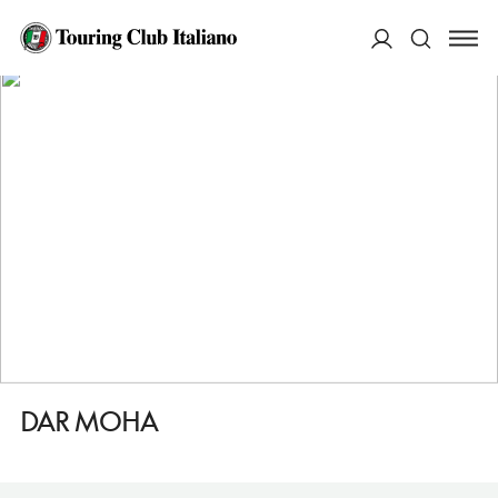
HOME
DESTINAZIONI
MADRID HUERTAS E LAS LETRAS
MANGIARE
DAR MOHA
ACCEDI
Cerca
DAR MOHA