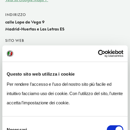
INDIRIZZO
calle Lope de Vega 9
Madrid-Huertas e Las Letras ES
SITO WEB
www.darmoha.es
INDIRIZZO EMAIL
info@darmoha.es
Questo sito web utilizza i cookie
TELEFONO
Per rendere l’accesso e l’uso del nostro sito più facile ed
913896888
intuitivo facciamo uso dei cookie. Con l'utilizzo del sito, l'utente
TIPO DI CUCINA
accetta l'impostazione dei cookie.
marocchin
METRO
Antón Martín (1)
Selezione
Necessari