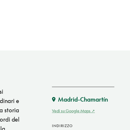
si
Madrid-Chamartín
dinari e
a storia
Vedi su Google Maps
bordi del
INDIRIZZO
ala