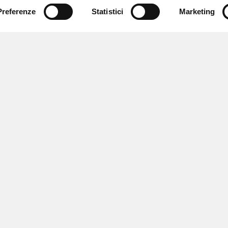
Preferenze
Statistici
Marketing
 ricevere notizie,
e speciali.