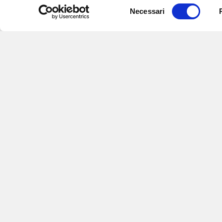
Selezione
Necessari
del
consenso
Iscriviti alle nostre newsletter
per
eventi e aggiornamenti su offert