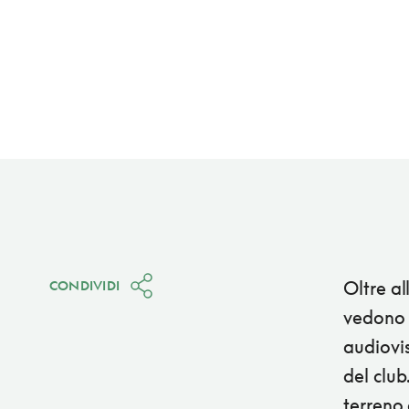
Oltre all
CONDIVIDI
vedono 
audiovis
del club
terreno 