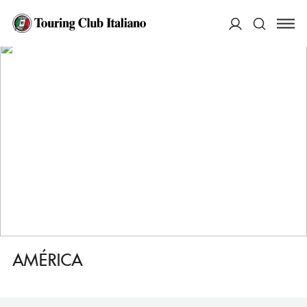
HOME
DESTINAZIONI
MADRID CENTRO, LOS AUSTRIAS E SOL
DORMIRE
AMÉRICA
ACCEDI
Cerca
AMÉRICA