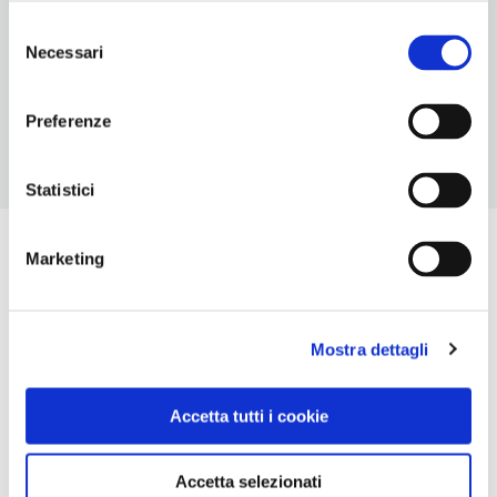
20
Selezione
Necessari
METRO
del
Gran Vía (1, 5)
consenso
Preferenze
Statistici
Marketing
Mostra dettagli
Accetta tutti i cookie
Accetta selezionati