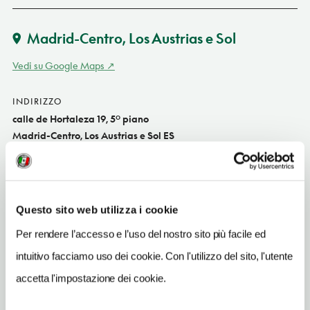
Madrid-Centro, Los Austrias e Sol
Vedi su Google Maps
INDIRIZZO
calle de Hortaleza 19, 5º piano
Madrid-Centro, Los Austrias e Sol ES
SITO WEB
www.hostalamerica.net
INDIRIZZO EMAIL
Questo sito web utilizza i cookie
info@hostalamerica.net
Per rendere l’accesso e l’uso del nostro sito più facile ed
TELEFONO
intuitivo facciamo uso dei cookie. Con l'utilizzo del sito, l'utente
915226448
accetta l'impostazione dei cookie.
NUMERO CAMERE