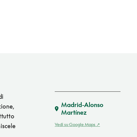
di
Madrid-Alonso
zione,
Martínez
ttutto
Vedi su Google Maps
iscele