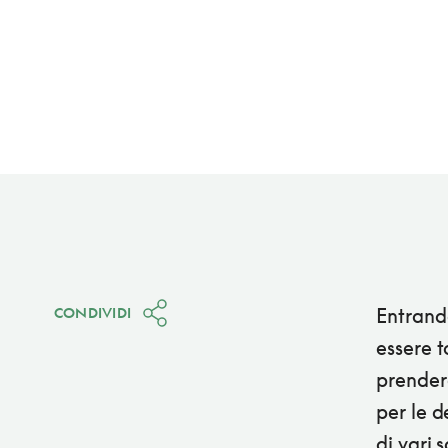
Entrand
CONDIVIDI
essere t
prender
per le d
di vari 