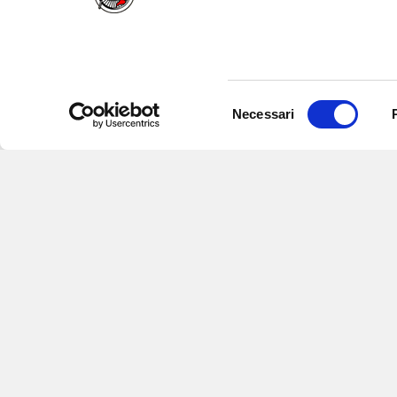
Selezione
Necessari
del
consenso
Iscriviti alle nostre newsletter
per
eventi e aggiornamenti su offert