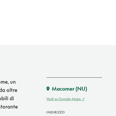
ome, un
Macomer
(NU)
da oltre
bili di
Vedi su Google Maps
storante
INDIRIZZO