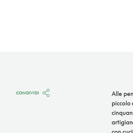
Alle pen
CONDIVIDI
piccolo 
cinquant
artigian
con cuci