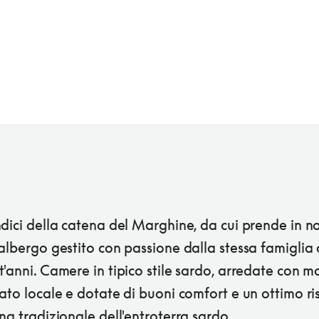
dici della catena del Marghine, da cui prende in n
albergo gestito con passione dalla stessa famiglia 
'anni. Camere in tipico stile sardo, arredate con mo
ato locale e dotate di buoni comfort e un ottimo ri
na tradizionale dell'entroterra sardo