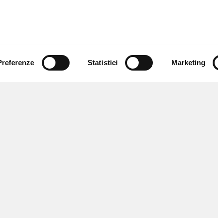
Preferenze
Statistici
Marketing
 ricevere notizie,
e speciali.