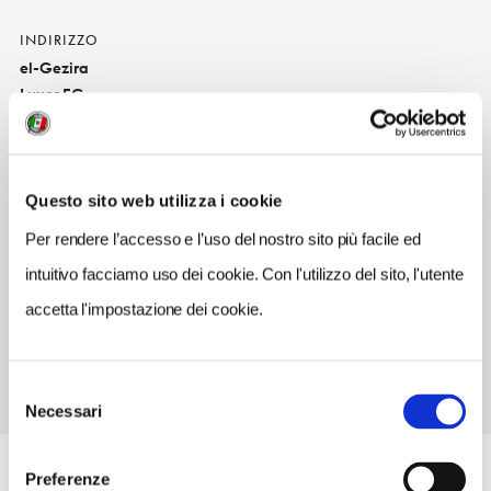
INDIRIZZO
el-Gezira
Luxor EG
SITO WEB
www.el-gezira.com
Questo sito web utilizza i cookie
TELEFONO
0952312505
Per rendere l’accesso e l’uso del nostro sito più facile ed
intuitivo facciamo uso dei cookie. Con l'utilizzo del sito, l'utente
NUMERO CAMERE
30
accetta l'impostazione dei cookie.
Selezione
Necessari
del
consenso
Preferenze