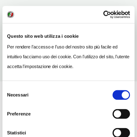
INDIRIZZO
el-Gezira
Luxor EG
Questo sito web utilizza i cookie
TELEFONO
0952310912
Per rendere l’accesso e l’uso del nostro sito più facile ed
intuitivo facciamo uso dei cookie. Con l'utilizzo del sito, l'utente
accetta l'impostazione dei cookie.
Selezione
Necessari
del
consenso
Preferenze
Statistici