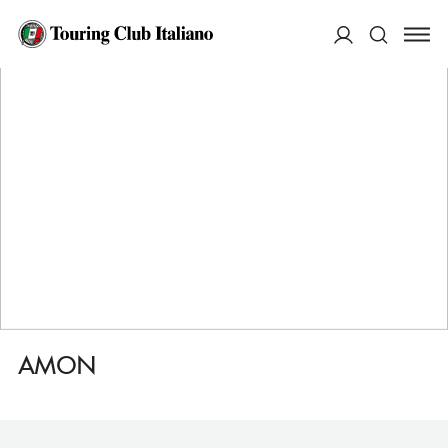
HOME
DESTINAZIONI
LUXOR
DORMIRE
AMON
ACCEDI
Cerca
AMON