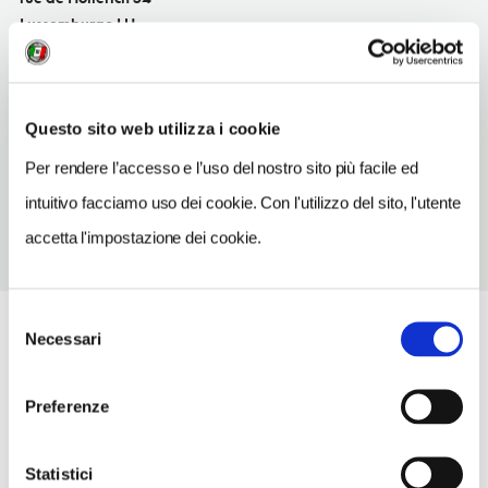
Lussemburgo LU
SITO WEB
www.atelier.lu
Questo sito web utilizza i cookie
TELEFONO
4954851
Per rendere l’accesso e l’uso del nostro sito più facile ed
intuitivo facciamo uso dei cookie. Con l'utilizzo del sito, l'utente
accetta l'impostazione dei cookie.
Selezione
Necessari
del
consenso
Preferenze
Statistici