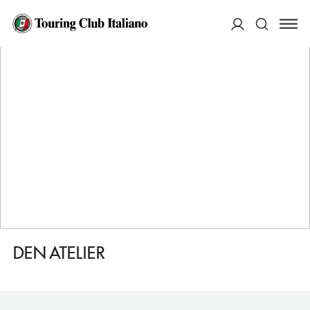
HOME
DESTINAZIONI
LUSSEMBURGO
FARE
DEN ATELIER
ACCEDI
Cerca
DEN ATELIER