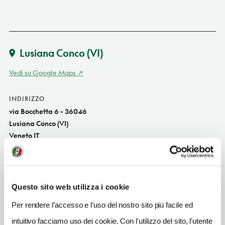
Lusiana Conco
(VI)
Vedi su Google Maps
INDIRIZZO
via Bocchetta 6 - 36046
Lusiana Conco (VI)
Veneto IT
SITO WEB
www.labocchetta.it
Questo sito web utilizza i cookie
INDIRIZZO EMAIL
labocchetta@labocchetta.it
Per rendere l’accesso e l’uso del nostro sito più facile ed
intuitivo facciamo uso dei cookie. Con l'utilizzo del sito, l'utente
TELEFONO