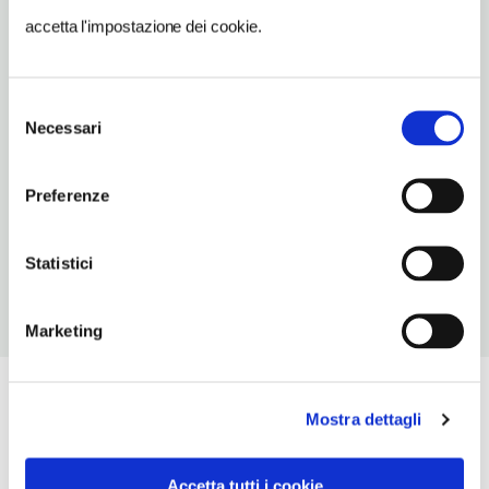
0424704117-0424700024
accetta l'impostazione dei cookie.
TIPO DI CUCINA
carne,altoatesina,veneta
Selezione
Necessari
del
NUMERO COPERTI
consenso
400
Preferenze
ORARI DI APERTURA
Chiusura: sempre aperto
Statistici
Marketing
Mostra dettagli
Accetta tutti i cookie