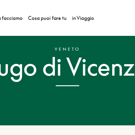
 facciamo
Cosa puoi fare tu
in Viaggio
VENETO
ugo di Vicen