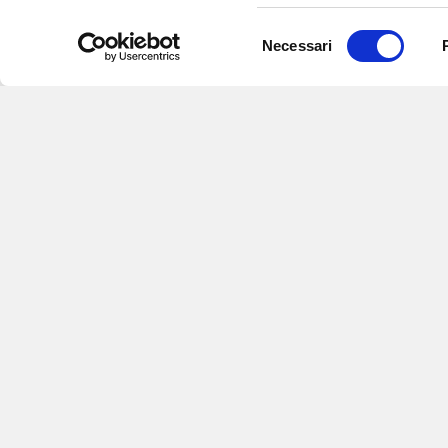
Selezione
Necessari
del
consenso
Iscriviti alle nostre
per ricevere notizie,
aggiornamenti su o