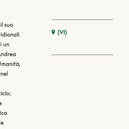
l suo
(VI)
ridionali
i un
 Andrea
'Umanità,
 nel
iclo;
e
ica
le