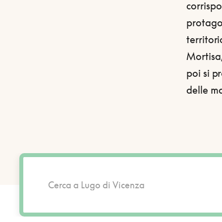
corrispo
protagon
territor
Mortisa,
poi si 
delle m