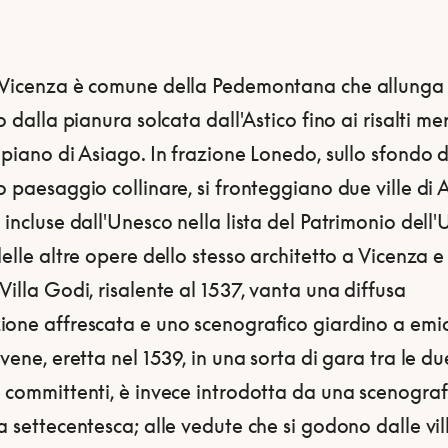
 Vicenza è comune della Pedemontana che allunga i
io dalla pianura solcata dall'Astico fino ai risalti me
opiano di Asiago. In frazione Lonedo, sullo sfondo d
o paesaggio collinare, si fronteggiano due ville di
 incluse dall'Unesco nella lista del Patrimonio dell
delle altre opere dello stesso architetto a Vicenza e
Villa Godi, risalente al 1537, vanta una diffusa
ione affrescata e uno scenografico giardino a emic
ovene, eretta nel 1539, in una sorta di gara tra le du
 committenti, è invece introdotta da una scenograf
a settecentesca; alle vedute che si godono dalle vil