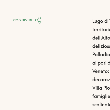
CONDIVIDI
Lugo di
territor
dell'Alt
delizios
Palladio
al pari 
Veneto: 
decoraz
Villa Pi
famiglie
scalinat