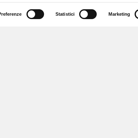
Preferenze
Statistici
Marketing
 newsletter
 eventi e
fferte