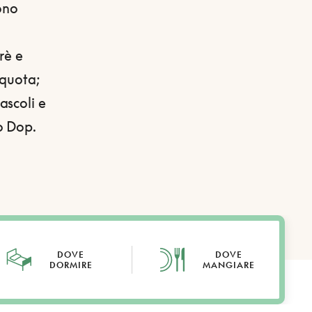
dono
rè e
 quota;
ascoli e
o Dop.
DOVE
DOVE
DORMIRE
MANGIARE