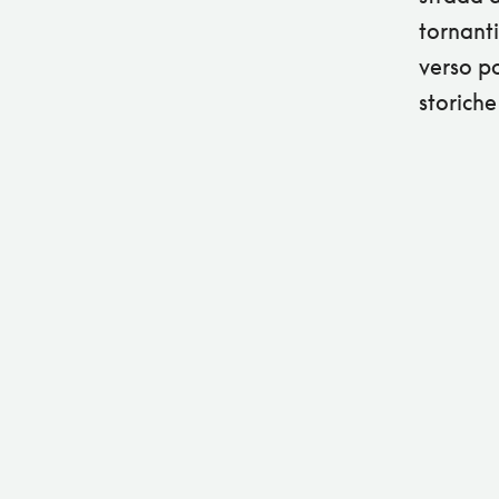
tornanti
verso po
storiche