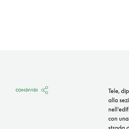
Tele, di
CONDIVIDI
alla sez
nell’edi
con una 
strada d