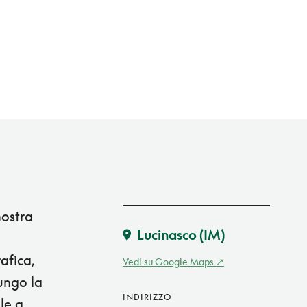
mostra
Lucinasco
(IM)
afica,
Vedi su Google Maps
ungo la
INDIRIZZO
le a