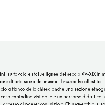
pinti su tavola e statue lignee dei secolo XV-XIX in 
ione di arte sacra del museo. Il museo ha allestito
ficio a fianco della chiesa anche una sezione etnogr
casa contadina visitabile e un percorso didattico l
i accesso al paese: con inizio a Chiusavecchia, si sa