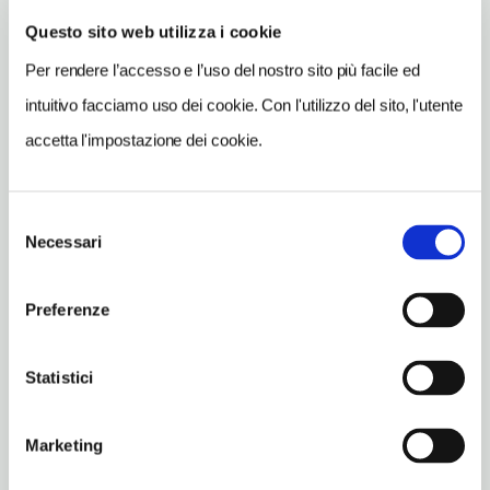
Lucignano (AR)
Questo sito web utilizza i cookie
Toscana IT
Per rendere l’accesso e l’uso del nostro sito più facile ed
SITO WEB
www.ilgoccino.it
intuitivo facciamo uso dei cookie. Con l'utilizzo del sito, l'utente
accetta l'impostazione dei cookie.
INDIRIZZO EMAIL
info@ilgoccino.it
Selezione
TELEFONO
Necessari
del
0575836707
consenso
TIPO DI CUCINA
Preferenze
carne,toscana
NUMERO COPERTI
Statistici
50
ORARI DI APERTURA
Marketing
Chiusura: novembre chiuso periodo variabile