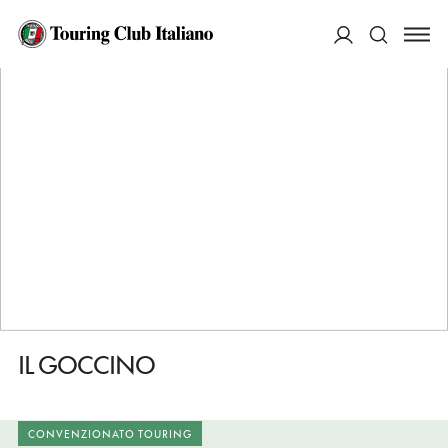
HOME
DESTINAZIONI
LUCIGNANO
MANGIARE
IL GOCCINO
ACCEDI
Cerca
IL GOCCINO
CONVENZIONATO TOURING