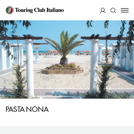
HOME
DESTINAZIONI
LUBIANA
MANGIARE
PASTA NONA
ACCEDI
Cerca
PASTA NONA