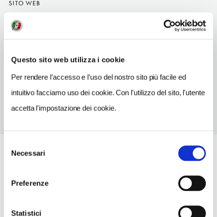
SITO WEB
www.parcosila.it
INDIRIZZO EMAIL
info@parcosila.it
Questo sito web utilizza i cookie
TELEFONO
Per rendere l’accesso e l’uso del nostro sito più facile ed
0984537109
intuitivo facciamo uso dei cookie. Con l'utilizzo del sito, l'utente
accetta l'impostazione dei cookie.
Selezione
Necessari
del
consenso
Preferenze
Statistici