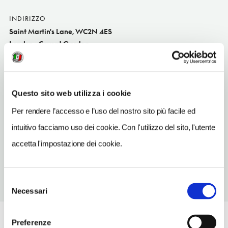
INDIRIZZO
Saint Martin's Lane, WC2N 4ES
Londra - Covent Garden
SITO WEB
www.eno.org
Questo sito web utilizza i cookie
TELEFONO
2078459300
Per rendere l’accesso e l’uso del nostro sito più facile ed
intuitivo facciamo uso dei cookie. Con l'utilizzo del sito, l'utente
METRO
Charing Cross (L1, L8), Leicester Square (L8, L9)
accetta l'impostazione dei cookie.
Selezione
Necessari
del
consenso
Preferenze