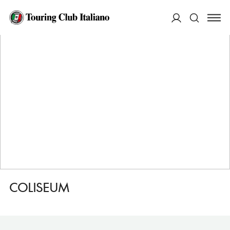
HOME
DESTINAZIONI
LONDRA COVENT GARDEN
FARE
COLISEUM
ACCEDI
Cerca
COLISEUM