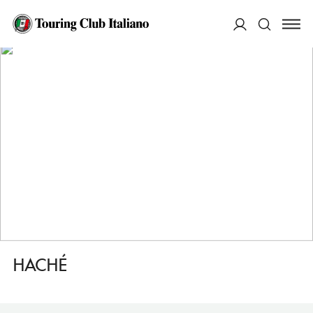
HOME
DESTINAZIONI
LONDRA CAMDEN, KENTISH TOWN
MANGIARE
HACHÉ
ACCEDI
Cerca
HACHÉ