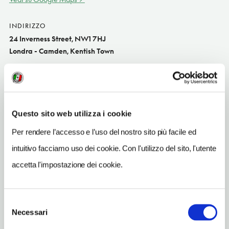
INDIRIZZO
24 Inverness Street, NW1 7HJ
Londra - Camden, Kentish Town
SITO WEB
www.hacheburgers.com
TELEFONO
Questo sito web utilizza i cookie
2074859100
Per rendere l’accesso e l’uso del nostro sito più facile ed
TIPO DI CUCINA
intuitivo facciamo uso dei cookie. Con l'utilizzo del sito, l'utente
internazionale
accetta l'impostazione dei cookie.
METRO
Camden Town (L8)
Selezione
Necessari
del
consenso