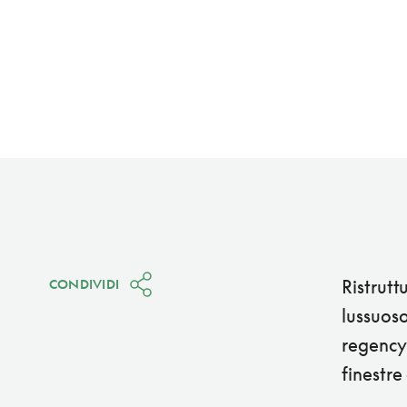
Ristrutt
CONDIVIDI
lussuoso
regency 
finestre 