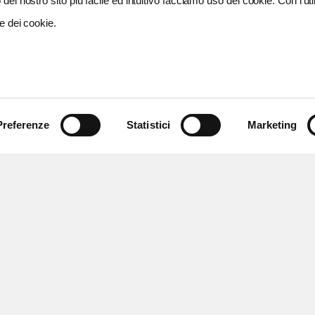
del nostro sito più facile ed intuitivo facciamo uso dei cookie. Con l'util
e dei cookie.
Preferenze
Statistici
Marketing