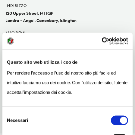
INDIRIZZO
120 Upper Street, N1 1QP
Londra - Angel, Canonbury, Islington
SITO WEB
www.cafegallipoli.com
TELEFONO
2073591578
Questo sito web utilizza i cookie
TIPO DI CUCINA
Per rendere l’accesso e l’uso del nostro sito più facile ed
turca
intuitivo facciamo uso dei cookie. Con l'utilizzo del sito, l'utente
METRO
accetta l'impostazione dei cookie.
Angel (L8), Highbury & Islington (L10, LO)
Selezione
Necessari
del
consenso