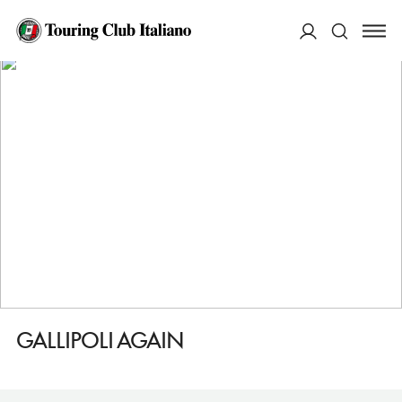
HOME
DESTINAZIONI
LONDRA ANGEL, CANONBURY, ISLINGTON
MANGIARE
GALLIPOLI AGAIN
ACCEDI
Cerca
GALLIPOLI AGAIN