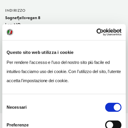
INDIRIZZO
Sognefjellsvegen 8
Lom NO
SITO WEB
www.facebook.com/fjosetilom
Questo sito web utilizza i cookie
INDIRIZZO EMAIL
fjoset.blomster@interflora.no
Per rendere l’accesso e l’uso del nostro sito più facile ed
intuitivo facciamo uso dei cookie. Con l'utilizzo del sito, l'utente
TELEFONO
61219200
accetta l'impostazione dei cookie.
Selezione
Necessari
del
consenso
Preferenze