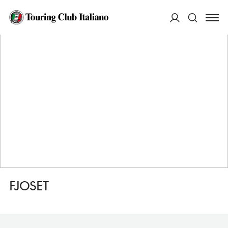
HOME
DESTINAZIONI
LOM
FARE
FJOSET
ACCEDI
Cerca
FJOSET