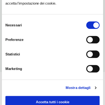
accetta l'impostazione dei cookie.
TELEFONO
3346447833
Selezione
NUMERO CAMERE
Necessari
del
8
consenso
NUMERO APPARTAMENTI
Preferenze
2
Statistici
Marketing
Mostra dettagli
Accetta tutti i cookie