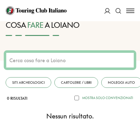
HOME
DESTINAZIONI
LOIANO
FARE
ACCEDI
COSA
FARE
A LOIANO
Cerca
SITI ARCHEOLOGICI
CARTOLERIE / LIBRI
NOLEGGI AUTO
0 RISULTATI
MOSTRA SOLO CONVENZIONATI
Nessun risultato.