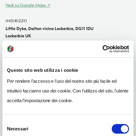
Vedi su Google Maps
INDIRIZZO
Little Dyke, Dalton vicino Lockerbie, DG11 1DU
Lockerbie UK
SITO WEB
www.daltonpottery.co.uk
INDIRIZZO EMAIL
Questo sito web utilizza i cookie
info@daltonpottery.co.uk
Per rendere l’accesso e l’uso del nostro sito più facile ed
TELEFONO
intuitivo facciamo uso dei cookie. Con l'utilizzo del sito, l'utente
01387840236
accetta l'impostazione dei cookie.
NUMERO CAMERE
4
Selezione
Necessari
del