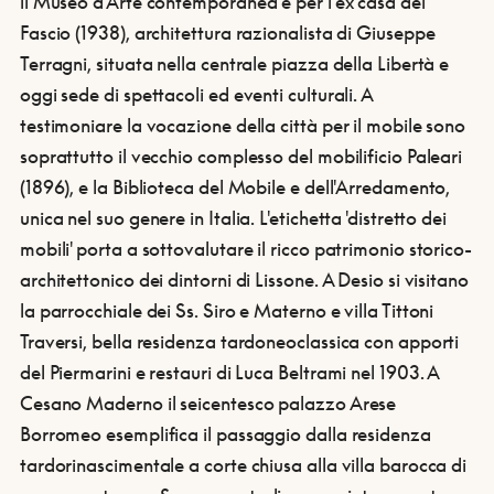
il Museo d'Arte contemporanea e per l’ex casa del
Fascio (1938), architettura razionalista di Giuseppe
Terragni, situata nella centrale piazza della Libertà e
oggi sede di spettacoli ed eventi culturali. A
testimoniare la vocazione della città per il mobile sono
soprattutto il vecchio complesso del mobilificio Paleari
(1896), e la Biblioteca del Mobile e dell'Arredamento,
unica nel suo genere in Italia. L'etichetta 'distretto dei
mobili' porta a sottovalutare il ricco patrimonio storico-
architettonico dei dintorni di Lissone. A Desio si visitano
la parrocchiale dei Ss. Siro e Materno e villa Tittoni
Traversi, bella residenza tardoneoclassica con apporti
del Piermarini e restauri di Luca Beltrami nel 1903. A
Cesano Maderno il seicentesco palazzo Arese
Borromeo esemplifica il passaggio dalla residenza
tardorinascimentale a corte chiusa alla villa barocca di