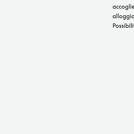
accoglie
alloggiat
Possibil