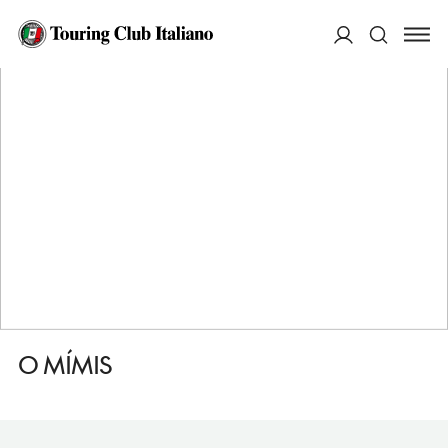
HOME
DESTINAZIONI
LESBO KALONI
MANGIARE
O MÍMIS
ACCEDI
Cerca
O MÍMIS