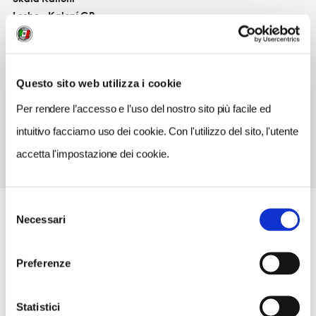
Lesbo - Kaloní GR
TELEFONO
2253022113
Questo sito web utilizza i cookie
TIPO DI CUCINA
di pesc
Per rendere l’accesso e l’uso del nostro sito più facile ed
intuitivo facciamo uso dei cookie. Con l'utilizzo del sito, l'utente
accetta l'impostazione dei cookie.
Selezione
Necessari
del
consenso
Preferenze
Statistici