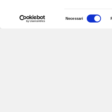
Selezione
Necessari
del
consenso
Iscriviti alle nostre newsletter
per
eventi e aggiornamenti su offert