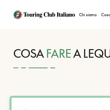
Chi siamo
Cosa
HOME
DESTINAZIONI
LEQUILE
FARE
COSA
FARE
A LEQU