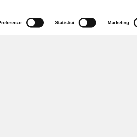
Preferenze
Statistici
Marketing
 ricevere notizie,
e speciali.