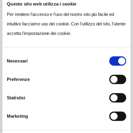
Questo sito web utilizza i cookie
CONDIVIDI
Per rendere l’accesso e l’uso del nostro sito più facile ed
intuitivo facciamo uso dei cookie. Con l'utilizzo del sito, l'utente
accetta l'impostazione dei cookie.
Leiden
Selezione
Necessari
del
Vedi su Google Maps
consenso
Preferenze
INDIRIZZO
Rapenburg 28
Leiden NL
Statistici
SITO WEB
www.rmo.nl
Marketing