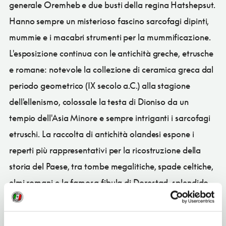
generale Oremheb e due busti della regina Hatshepsut.
Hanno sempre un misterioso fascino sarcofagi dipinti,
mummie e i macabri strumenti per la mummificazione.
L'esposizione continua con le antichità greche, etrusche
e romane: notevole la collezione di ceramica greca dal
periodo geometrico (IX secolo a.C.) alla stagione
dell'ellenismo, colossale la testa di Dioniso da un
tempio dell'Asia Minore e sempre intriganti i sarcofagi
etruschi. La raccolta di antichità olandesi espone i
reperti più rappresentativi per la ricostruzione della
storia del Paese, tra tombe megalitiche, spade celtiche,
elmi romani e la famosa fibula di Dorestad, splendido
gioiello carolingio in oro e pietre preziose.