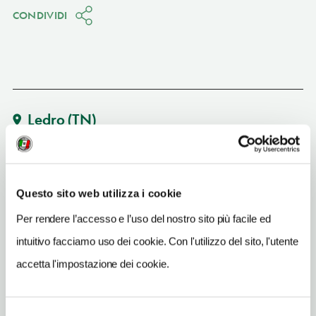
CONDIVIDI
Ledro
(TN)
Vedi su Google Maps
INDIRIZZO
Questo sito web utilizza i cookie
via Gen. Dalla Chiesa 5 - 38067
Ledro (TN)
Per rendere l’accesso e l’uso del nostro sito più facile ed
Trentino-Alto Adige IT
intuitivo facciamo uso dei cookie. Con l'utilizzo del sito, l'utente
accetta l'impostazione dei cookie.
INDIRIZZO EMAIL
ora.lau@hotmail.it
TELEFONO
Selezione