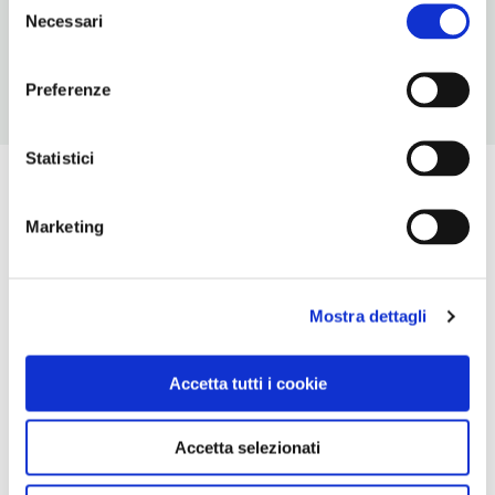
0464591574-3286454026
Necessari
del
consenso
Preferenze
Statistici
Marketing
Mostra dettagli
Accetta tutti i cookie
Accetta selezionati