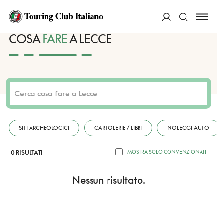
HOME
DESTINAZIONI
LECCE
FARE
ACCEDI
COSA
FARE
A LECCE
Cerca
SITI ARCHEOLOGICI
CARTOLERIE / LIBRI
NOLEGGI AUTO
0 RISULTATI
MOSTRA SOLO CONVENZIONATI
Nessun risultato.