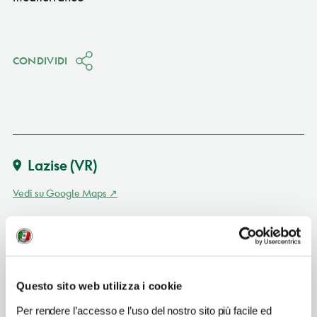
CONDIVIDI
Lazise
(VR)
Vedi su Google Maps
INDIRIZZO
via della Pergolana 9 - 37017
Lazise (VR)
Veneto IT
Questo sito web utilizza i cookie
SITO WEB
Per rendere l’accesso e l’uso del nostro sito più facile ed