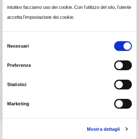
www.cortevalier.com
intuitivo facciamo uso dei cookie. Con l'utilizzo del sito, l'utente
accetta l'impostazione dei cookie.
INDIRIZZO EMAIL
info@cortevalier.com
TELEFONO
Selezione
0456471210
Necessari
del
consenso
NUMERO CAMERE
84
Preferenze
ORARI DI APERTURA
Statistici
Chiusura: gennaio chiuso, febbraio chiuso
Marketing
Mostra dettagli