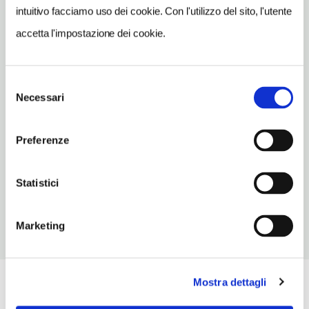
hosteriafarina@gmail.com
intuitivo facciamo uso dei cookie. Con l'utilizzo del sito, l'utente
TELEFONO
accetta l'impostazione dei cookie.
3206557164
TIPO DI CUCINA
Selezione
classica,pesce,del territorio
Necessari
del
consenso
NUMERO COPERTI
75
Preferenze
ORARI DI APERTURA
Chiusura: agosto chiuso seconda metà
Statistici
Marketing
Mostra dettagli