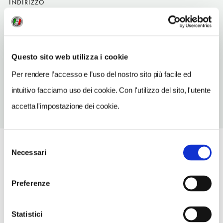
INDIRIZZO
via Crispi 36 - 74014
Laterza (TA)
Puglia
Questo sito web utilizza i cookie
TELEFONO
0998297942
Per rendere l’accesso e l’uso del nostro sito più facile ed
intuitivo facciamo uso dei cookie. Con l'utilizzo del sito, l'utente
accetta l'impostazione dei cookie.
Selezione
Necessari
del
consenso
Preferenze
Statistici