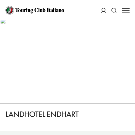
HOME
DESTINAZIONI
LANDSBERG AM LECH
DORMIRE
LANDHOTEL ENDHART
ACCEDI
Cerca
LANDHOTEL ENDHART