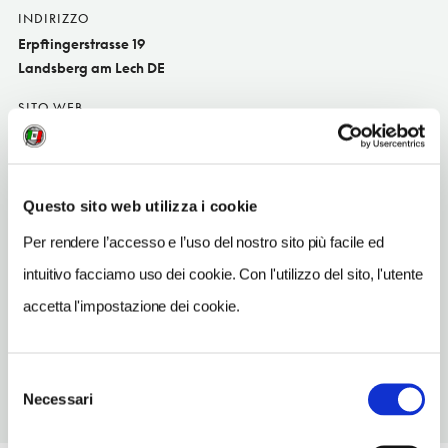
INDIRIZZO
Erpftingerstrasse 19
Landsberg am Lech DE
SITO WEB
www.landhotel-endhart.de
INDIRIZZO EMAIL
landhotel-endhart@t-online.de
Questo sito web utilizza i cookie
TELEFONO
Per rendere l’accesso e l’uso del nostro sito più facile ed
819192930
intuitivo facciamo uso dei cookie. Con l'utilizzo del sito, l'utente
NUMERO CAMERE
accetta l'impostazione dei cookie.
32
Selezione
Necessari
del
consenso