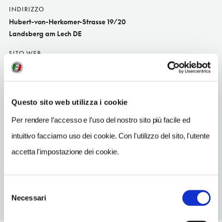
INDIRIZZO
Hubert-von-Herkomer-Strasse 19/20
Landsberg am Lech DE
SITO WEB
www.ana-hotels.com
INDIRIZZO EMAIL
goggl@ana-hotels.com
Questo sito web utilizza i cookie
TELEFONO
Per rendere l’accesso e l’uso del nostro sito più facile ed
81913240
intuitivo facciamo uso dei cookie. Con l'utilizzo del sito, l'utente
NUMERO CAMERE
accetta l'impostazione dei cookie.
60
Selezione
Necessari
del
consenso