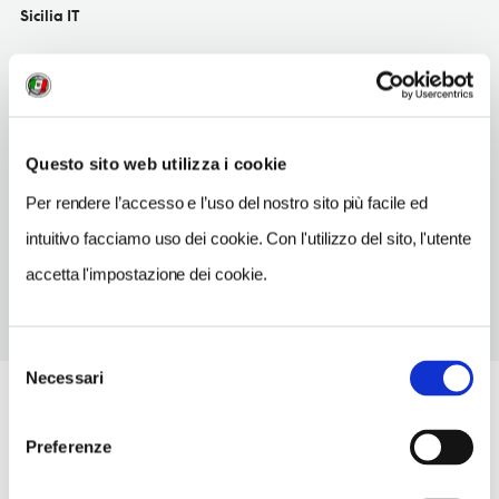
Sicilia IT
SITO WEB
www.regione.sicilia.it/turismo/portituristici
INDIRIZZO EMAIL
uclampedusa@mit.gov.it
Questo sito web utilizza i cookie
Per rendere l’accesso e l’uso del nostro sito più facile ed
TELEFONO
0922970141
intuitivo facciamo uso dei cookie. Con l'utilizzo del sito, l'utente
accetta l'impostazione dei cookie.
Selezione
Necessari
del
consenso
Preferenze