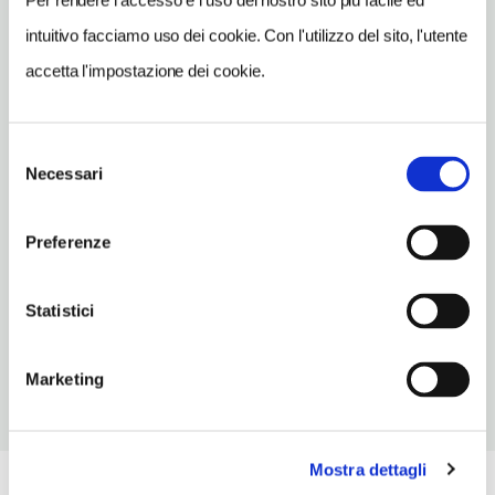
Per rendere l’accesso e l’uso del nostro sito più facile ed
www.ragoncino.it
intuitivo facciamo uso dei cookie. Con l'utilizzo del sito, l'utente
INDIRIZZO EMAIL
accetta l'impostazione dei cookie.
info@ragoncino.it
TELEFONO
Selezione
0587643041-3349019350
Necessari
del
NUMERO APPARTAMENTI
consenso
Preferenze
per: 2/8 persone
ORARI DI APERTURA
Statistici
Chiusura: periodo in gennaio e in febbraio
Marketing
Mostra dettagli