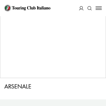
HOME
DESTINAZIONI
LA SPEZIA
VEDERE
ARSENALE
ACCEDI
Cerca
ARSENALE