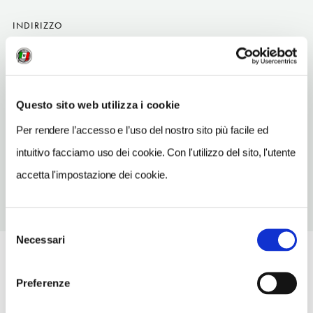
INDIRIZZO
Zeestraat 58
L'Aia
SITO WEB
Questo sito web utilizza i cookie
www.balibreeze.nl
Per rendere l’accesso e l’uso del nostro sito più facile ed
TELEFONO
0703600650
intuitivo facciamo uso dei cookie. Con l'utilizzo del sito, l'utente
accetta l'impostazione dei cookie.
Selezione
Necessari
del
consenso
Preferenze