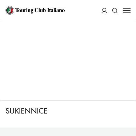
HOME
DESTINAZIONI
KRAKOW (CRACOVIA)
FARE
SUKIENNICE
ACCEDI
Cerca
SUKIENNICE