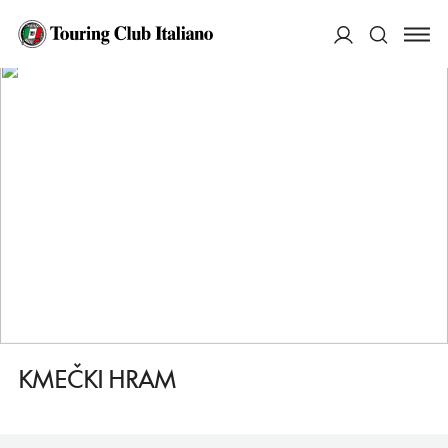
HOME
DESTINAZIONI
KOSTANJEVICA NA KRKI
MANGIARE
KMEČKI HRAM
ACCEDI
Cerca
KMEČKI HRAM