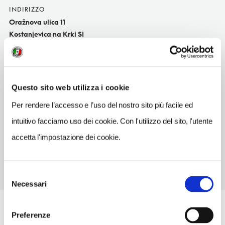
INDIRIZZO
Oražnova ulica 11
Kostanjevica na Krki SI
INDIRIZZO EMAIL
info@gkh.si
TELEFONO
Questo sito web utilizza i cookie
74987078
Per rendere l’accesso e l’uso del nostro sito più facile ed
TIPO DI CUCINA
intuitivo facciamo uso dei cookie. Con l'utilizzo del sito, l'utente
del territori
accetta l'impostazione dei cookie.
Selezione
Necessari
del
consenso
Preferenze