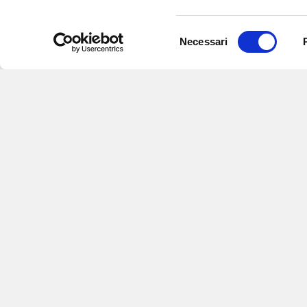
Selezione
Necessari
del
consenso
Iscriviti alle nostre
per ricevere notizie,