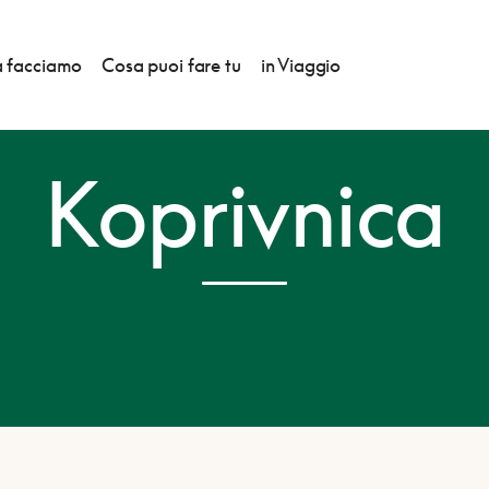
 facciamo
Cosa puoi fare tu
in Viaggio
Koprivnica