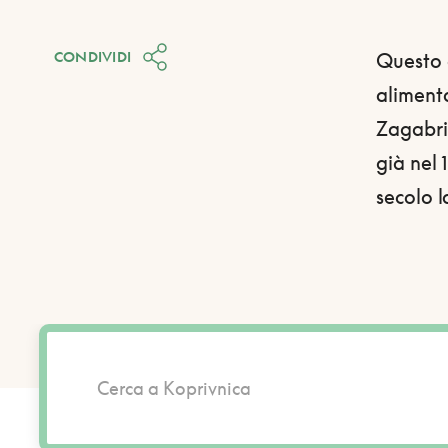
CONDIVIDI
Questo c
alimenta
Zagabria
già nel 
secolo l