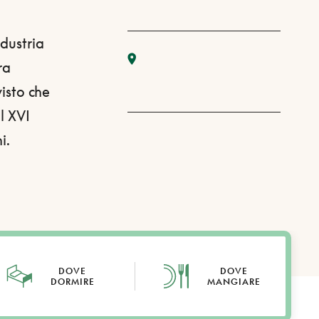
dustria
ra
visto che
l XVI
i.
DOVE
DOVE
DORMIRE
MANGIARE