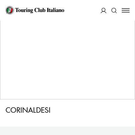
HOME
DESTINAZIONI
JESI
FARE
CORINALDESI
ACCEDI
Cerca
CORINALDESI