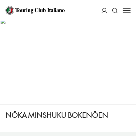
HOME
DESTINAZIONI
IYA (VALLE DI)
DORMIRE
NŌKA MINSHUKU BOKENŌEN
ACCEDI
Cerca
NŌKA MINSHUKU BOKENŌEN