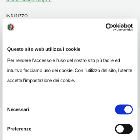
INDIRIZZO
1938 Yamashirochō Kamimyō, Miyoshi
Iya (valle di)
SITO WEB
Questo sito web utilizza i cookie
ooboke-kudo1938.com
Per rendere l’accesso e l’uso del nostro sito più facile ed
TELEFONO
intuitivo facciamo uso dei cookie. Con l'utilizzo del sito, l'utente
883841273
accetta l'impostazione dei cookie.
Selezione
Necessari
del
consenso
Preferenze