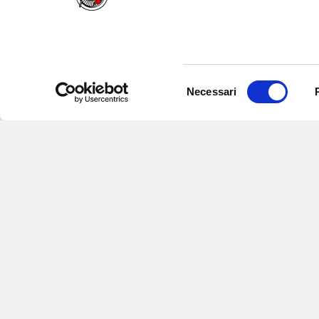
Selezione
Necessari
del
consenso
Iscriviti alle nostre newsletter
per
eventi e aggiornamenti su offert