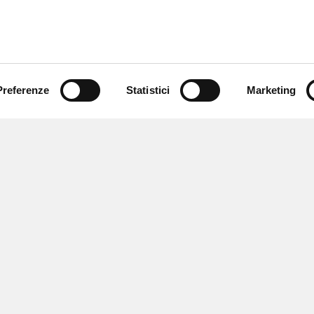
Preferenze
Statistici
Marketing
 ricevere notizie,
e speciali.