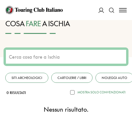
HOME
DESTINAZIONI
ISCHIA
FARE
ACCEDI
COSA
FARE
A ISCHIA
Cerca
SITI ARCHEOLOGICI
CARTOLERIE / LIBRI
NOLEGGI AUTO
0 RISULTATI
MOSTRA SOLO CONVENZIONATI
Nessun risultato.