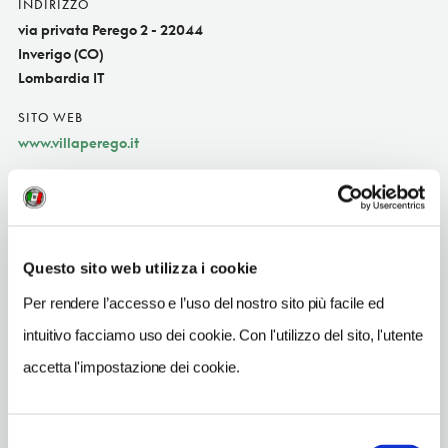
INDIRIZZO
via privata Perego 2 - 22044
Inverigo (CO)
Lombardia IT
SITO WEB
www.villaperego.it
INDIRIZZO EMAIL
info@villaperego.it
TELEFONO
Questo sito web utilizza i cookie
031696078-3474417099
Per rendere l’accesso e l’uso del nostro sito più facile ed
ORARI DI APERTURA
intuitivo facciamo uso dei cookie. Con l'utilizzo del sito, l'utente
Apertura: Apertura/Chiusura annuale: gennaio chiuso,
febbraio chiuso, marzo chiuso, aprile chiuso, novembre chiuso
accetta l'impostazione dei cookie.
periodo variabile, dicembre chiuso
CONDIZIONI DI VISITA
Selezione